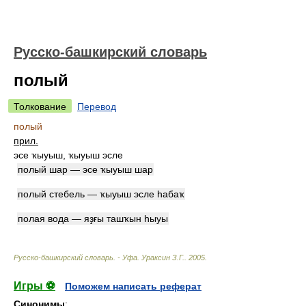
Русско-башкирский словарь
полый
Толкование
Перевод
полый
прил.
эсе ҡыуыш, ҡыуыш эсле
полый шар — эсе ҡыуыш шар
полый стебель — ҡыуыш эсле һабаҡ
полая вода — яҙғы ташҡын һыуы
Русско-башкирский словарь. - Уфа
.
Ураксин З.Г.
.
2005
.
Игры ⚽
Поможем написать реферат
Синонимы
: