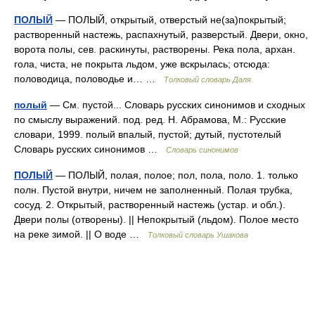
ПОЛЫЙ
— ПОЛЫЙ, открытый, отверстый не(за)покрытый;
растворенный настежь, распахнутый, разверстый. Двери, окно,
ворота полы, сев. раскинуты, растворены. Река пола, архан.
гола, чиста, не покрыта льдом, уже вскрылась; отсюда:
половодица, половодье и… …
Толковый словарь Даля
полый
— См. пустой... Словарь русских синонимов и сходных
по смыслу выражений. под. ред. Н. Абрамова, М.: Русские
словари, 1999. полый впалый, пустой; дутый, пустотелый
Словарь русских синонимов …
Словарь синонимов
ПОЛЫЙ
— ПОЛЫЙ, полая, полое; пол, пола, поло. 1. только
полн. Пустой внутри, ничем не заполненный. Полая трубка,
сосуд. 2. Открытый, растворенный настежь (устар. и обл.).
Двери полы (отворены). || Непокрытый (льдом). Полое место
на реке зимой. || О воде …
Толковый словарь Ушакова