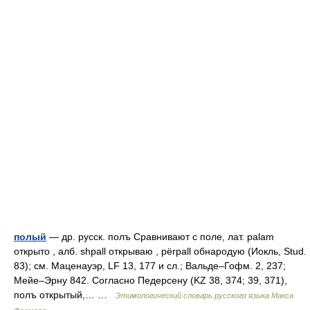
полый
— др. русск. полъ Сравнивают с поле, лат. раlаm
открыто , алб. shpall открываю , рёrраll обнародую (Иокль, Stud.
83); см. Маценауэр, LF 13, 177 и сл.; Вальде–Гофм. 2, 237;
Мейе–Эрну 842. Согласно Педерсену (KZ 38, 374; 39, 371),
полъ открытый,… …
Этимологический словарь русского языка Макса