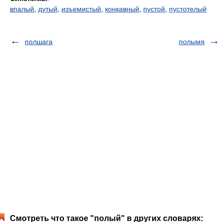
впалый
,
дутый
,
изъемистый
,
конкавный
,
пустой
,
пустотелый
полшага
полымя
Смотреть что такое "полый" в других словарях: