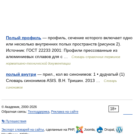
Полый профиль
— профиль, сечение которого включает одно
или несколько внутренних полых пространств (рисунок 2).
Источник: ГОСТ 22233 2001: Профили прессованные из
алюминиевых сплавов для с …
Словарь-справочник терминов
нормативно-технической документации
полый внутри
— прил., кол во синонимов: 1 • дудчатый (1)
Словарь синонимов ASIS. В.Н. Тришин. 2013 …
Словарь
синонимов
© Академик, 2000-2026
18+
Обратная связь:
Техподдержка
,
Реклама на сайте
👣 Путешествия
Экспорт словарей на сайты
, сделанные на PHP,
Joomla,
Drupal,